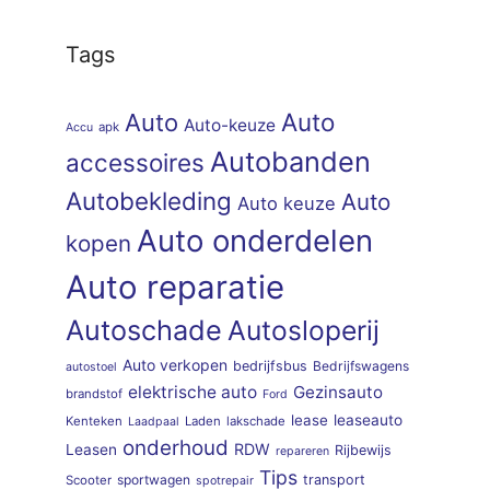
Tags
Auto
Auto
Auto-keuze
apk
Accu
Autobanden
accessoires
Autobekleding
Auto
Auto keuze
Auto onderdelen
kopen
Auto reparatie
Autoschade
Autosloperij
Auto verkopen
bedrijfsbus
Bedrijfswagens
autostoel
elektrische auto
Gezinsauto
brandstof
Ford
lease
leaseauto
Kenteken
Laden
lakschade
Laadpaal
onderhoud
RDW
Leasen
Rijbewijs
repareren
Tips
sportwagen
transport
Scooter
spotrepair