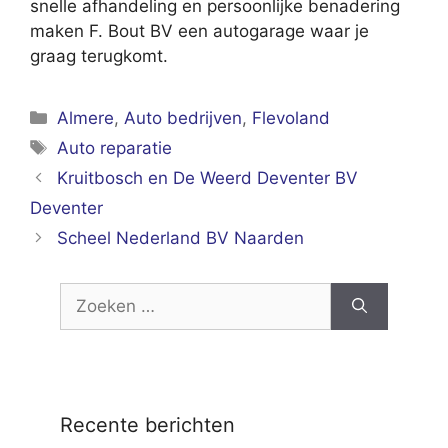
snelle afhandeling en persoonlijke benadering
maken F. Bout BV een autogarage waar je
graag terugkomt.
Categorieën
Almere
,
Auto bedrijven
,
Flevoland
Tags
Auto reparatie
Kruitbosch en De Weerd Deventer BV
Deventer
Scheel Nederland BV Naarden
Zoek
naar:
Recente berichten