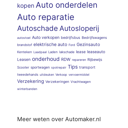
Auto onderdelen
kopen
Auto reparatie
Autoschade
Autosloperij
Auto verkopen
bedrijfsbus
Bedrijfswagens
autostoel
elektrische auto
Gezinsauto
brandstof
Ford
lease
leaseauto
Kenteken
Laden
lakschade
Laadpaal
onderhoud
RDW
Leasen
Rijbewijs
repareren
Tips
sportwagen
transport
Scooter
spotrepair
tweedehands
uitdeuken
Verkoop
vervoermiddel
Verzekering
Verzekeringen
Vrachtwagen
winterbanden
Meer weten over Automaker.nl