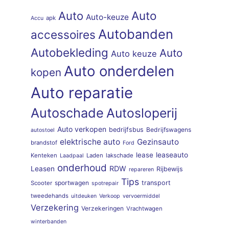
Auto
Auto
Auto-keuze
apk
Accu
Autobanden
accessoires
Autobekleding
Auto
Auto keuze
Auto onderdelen
kopen
Auto reparatie
Autoschade
Autosloperij
Auto verkopen
bedrijfsbus
Bedrijfswagens
autostoel
elektrische auto
Gezinsauto
brandstof
Ford
lease
leaseauto
Kenteken
Laden
lakschade
Laadpaal
onderhoud
RDW
Leasen
Rijbewijs
repareren
Tips
sportwagen
transport
Scooter
spotrepair
tweedehands
uitdeuken
Verkoop
vervoermiddel
Verzekering
Verzekeringen
Vrachtwagen
winterbanden