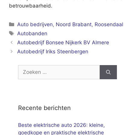
betrouwbaarheid.
Categorieën
Auto bedrijven
,
Noord Brabant
,
Roosendaal
Tags
Autobanden
Autobedrijf Bonsee Nijkerk BV Almere
Autobedrijf Iriks Steenbergen
Zoek
naar:
Recente berichten
Beste elektrische auto 2026: kleine,
goedkope en praktische elektrische