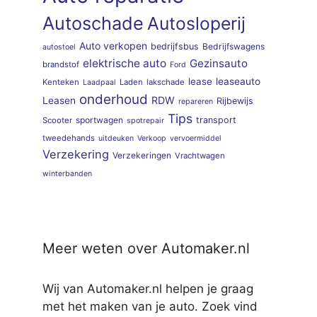
Autoschade
Autosloperij
Auto verkopen
bedrijfsbus
Bedrijfswagens
autostoel
elektrische auto
Gezinsauto
brandstof
Ford
lease
leaseauto
Kenteken
Laden
lakschade
Laadpaal
onderhoud
RDW
Leasen
Rijbewijs
repareren
Tips
sportwagen
transport
Scooter
spotrepair
tweedehands
uitdeuken
Verkoop
vervoermiddel
Verzekering
Verzekeringen
Vrachtwagen
winterbanden
Meer weten over Automaker.nl
Wij van Automaker.nl helpen je graag
met het maken van je auto. Zoek vind