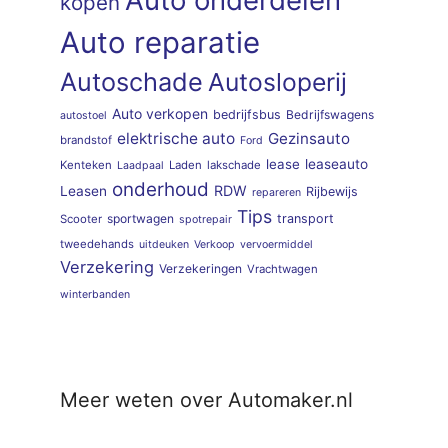
kopen
Auto reparatie
Autoschade
Autosloperij
Auto verkopen
bedrijfsbus
Bedrijfswagens
autostoel
elektrische auto
Gezinsauto
brandstof
Ford
lease
leaseauto
Kenteken
Laden
lakschade
Laadpaal
onderhoud
RDW
Leasen
Rijbewijs
repareren
Tips
sportwagen
transport
Scooter
spotrepair
tweedehands
uitdeuken
Verkoop
vervoermiddel
Verzekering
Verzekeringen
Vrachtwagen
winterbanden
Meer weten over Automaker.nl