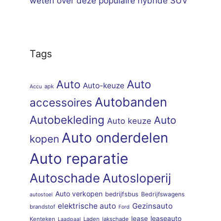
weten over deze populaire hybride SUV
Tags
Auto
Auto
Auto-keuze
apk
Accu
Autobanden
accessoires
Autobekleding
Auto
Auto keuze
Auto onderdelen
kopen
Auto reparatie
Autoschade
Autosloperij
Auto verkopen
bedrijfsbus
Bedrijfswagens
autostoel
elektrische auto
Gezinsauto
brandstof
Ford
lease
leaseauto
Kenteken
Laden
lakschade
Laadpaal