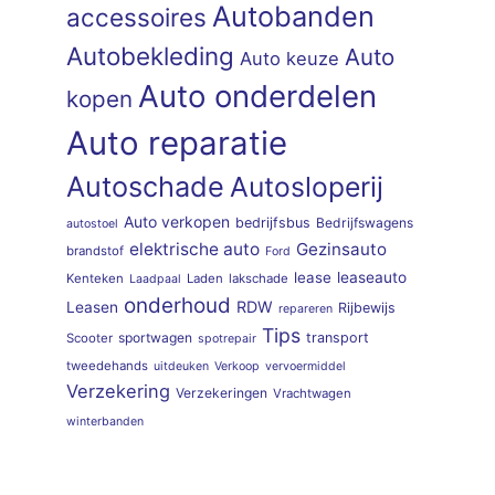
Autobanden
accessoires
Autobekleding
Auto
Auto keuze
Auto onderdelen
kopen
Auto reparatie
Autoschade
Autosloperij
Auto verkopen
bedrijfsbus
Bedrijfswagens
autostoel
elektrische auto
Gezinsauto
brandstof
Ford
lease
leaseauto
Kenteken
Laden
lakschade
Laadpaal
onderhoud
RDW
Leasen
Rijbewijs
repareren
Tips
sportwagen
transport
Scooter
spotrepair
tweedehands
uitdeuken
Verkoop
vervoermiddel
Verzekering
Verzekeringen
Vrachtwagen
winterbanden