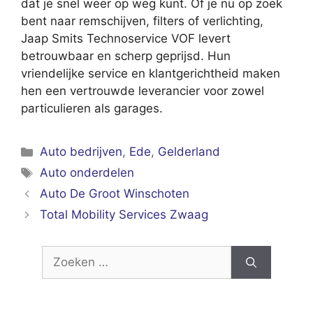
dat je snel weer op weg kunt. Of je nu op zoek
bent naar remschijven, filters of verlichting,
Jaap Smits Technoservice VOF levert
betrouwbaar en scherp geprijsd. Hun
vriendelijke service en klantgerichtheid maken
hen een vertrouwde leverancier voor zowel
particulieren als garages.
Categorieën
Auto bedrijven
,
Ede
,
Gelderland
Tags
Auto onderdelen
Auto De Groot Winschoten
Total Mobility Services Zwaag
Zoek
naar: