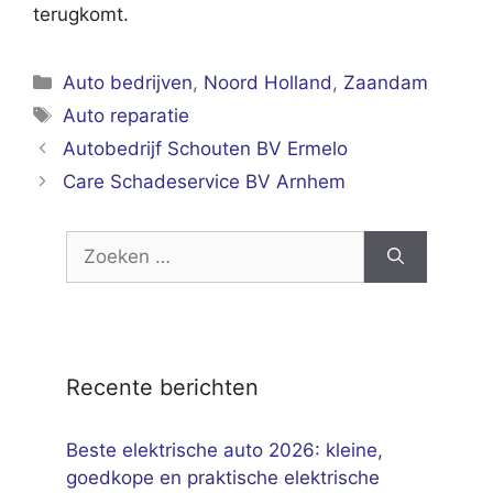
terugkomt.
Categorieën
Auto bedrijven
,
Noord Holland
,
Zaandam
Tags
Auto reparatie
Autobedrijf Schouten BV Ermelo
Care Schadeservice BV Arnhem
Zoek
naar:
Recente berichten
Beste elektrische auto 2026: kleine,
goedkope en praktische elektrische