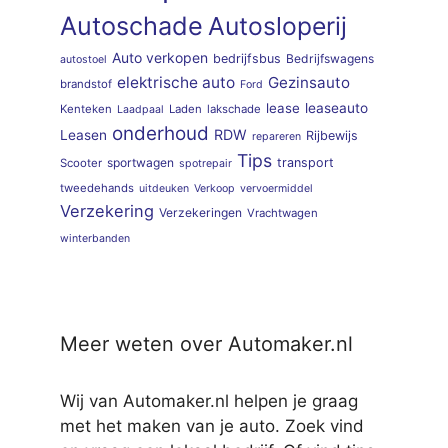
Autoschade
Autosloperij
Auto verkopen
bedrijfsbus
Bedrijfswagens
autostoel
elektrische auto
Gezinsauto
brandstof
Ford
lease
leaseauto
Kenteken
Laden
lakschade
Laadpaal
onderhoud
RDW
Leasen
Rijbewijs
repareren
Tips
sportwagen
transport
Scooter
spotrepair
tweedehands
uitdeuken
Verkoop
vervoermiddel
Verzekering
Verzekeringen
Vrachtwagen
winterbanden
Meer weten over Automaker.nl
Wij van Automaker.nl helpen je graag
met het maken van je auto. Zoek vind