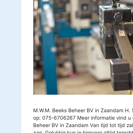
M.W.M. Beeks Beheer BV in Zaandam H. 
op: 075-6706267 Meer informatie vind u o
Beheer BV in Zaandam Van tijd tot tijd zal
aan. Gelukkig kun je hiervoor altijd terec