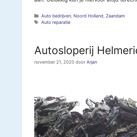
Categorieën
Auto bedrijven
,
Noord Holland
,
Zaandam
Tags
Auto reparatie
Autosloperij Helme
november 21, 2020
door
Arjan