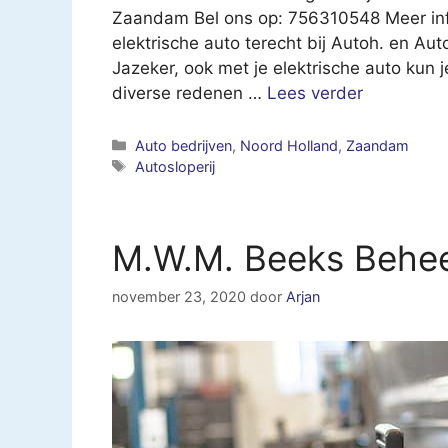
Zaandam Bel ons op: 756310548 Meer info
elektrische auto terecht bij Autoh. en A
Jazeker, ook met je elektrische auto kun j
diverse redenen …
Lees verder
Categorieën
Auto bedrijven
,
Noord Holland
,
Zaandam
Tags
Autosloperij
M.W.M. Beeks Behe
november 23, 2020
door
Arjan