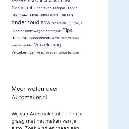
elektrische auto
brandstof
Ford
Gezinsauto
Kenteken
Laden
Laadpaal
lease
leaseauto
Leasen
lakschade
onderhoud
RDW
Rijbewijs
repareren
Tips
sportwagen
Scooter
spotrepair
transport
tweedehands
uitdeuken
Verkoop
Verzekering
vervoermiddel
Verzekeringen
Vrachtwagen
winterbanden
Meer weten over
Automaker.nl
Wij van Automaker.nl helpen je
graag met het maken van je
auto. Zoek vind en vraag een