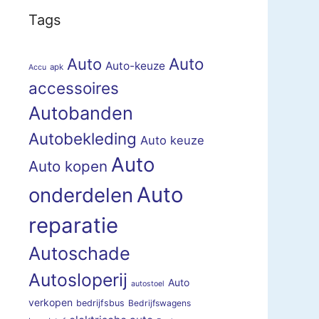
Tags
Auto
Auto
Auto-keuze
apk
Accu
accessoires
Autobanden
Autobekleding
Auto keuze
Auto
Auto kopen
Auto
onderdelen
reparatie
Autoschade
Autosloperij
Auto
autostoel
verkopen
bedrijfsbus
Bedrijfswagens