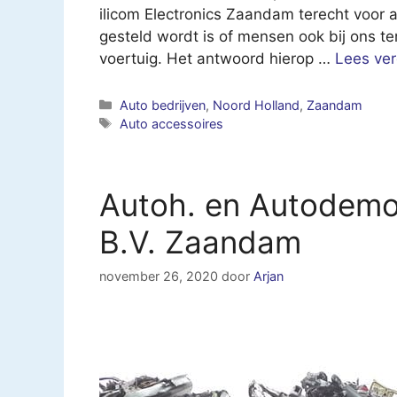
ilicom Electronics Zaandam terecht voor 
gesteld wordt is of mensen ook bij ons t
voertuig. Het antwoord hierop …
Lees ver
Categorieën
Auto bedrijven
,
Noord Holland
,
Zaandam
Tags
Auto accessoires
Autoh. en Autodemo
B.V. Zaandam
november 26, 2020
door
Arjan