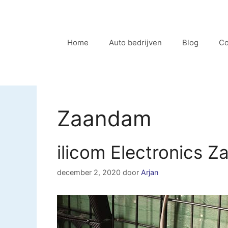
Ga
naar
de
Home
Auto bedrijven
Blog
Co
inhoud
Zaandam
ilicom Electronics 
december 2, 2020
door
Arjan