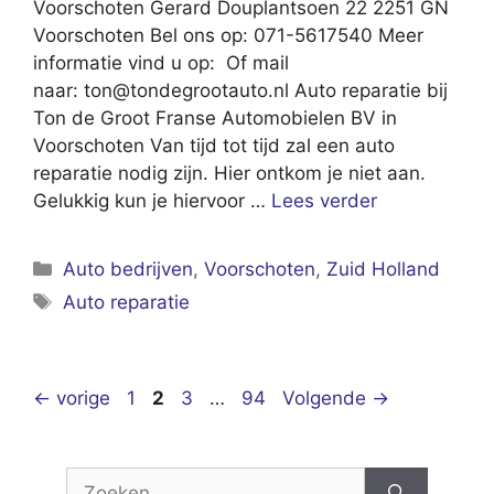
Voorschoten Gerard Douplantsoen 22 2251 GN
Voorschoten Bel ons op: 071-5617540 Meer
informatie vind u op: Of mail
naar:
ton@tondegrootauto.nl
Auto reparatie bij
Ton de Groot Franse Automobielen BV in
Voorschoten Van tijd tot tijd zal een auto
reparatie nodig zijn. Hier ontkom je niet aan.
Gelukkig kun je hiervoor …
Lees verder
Categorieën
Auto bedrijven
,
Voorschoten
,
Zuid Holland
Tags
Auto reparatie
Pagina
Pagina
Pagina
Pagina
←
vorige
1
2
3
…
94
Volgende
→
Zoek