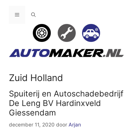
Ga
naar
Menu
de
inhoud
Zuid Holland
Spuiterij en Autoschadebedrijf
De Leng BV Hardinxveld
Giessendam
december 11, 2020
door
Arjan