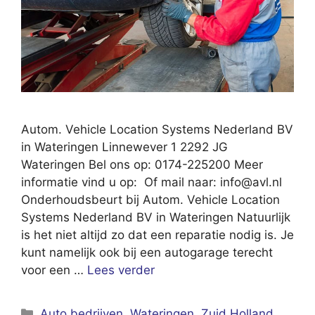
Autom. Vehicle Location Systems Nederland BV
in Wateringen Linnewever 1 2292 JG
Wateringen Bel ons op: 0174-225200 Meer
informatie vind u op: Of mail naar:
info@avl.nl
Onderhoudsbeurt bij Autom. Vehicle Location
Systems Nederland BV in Wateringen Natuurlijk
is het niet altijd zo dat een reparatie nodig is. Je
kunt namelijk ook bij een autogarage terecht
voor een …
Lees verder
Categorieën
Auto bedrijven
,
Wateringen
,
Zuid Holland