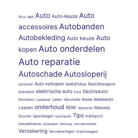
Auto
Auto
Auto-keuze
apk
Accu
Autobanden
accessoires
Autobekleding
Auto
Auto keuze
Auto onderdelen
kopen
Auto reparatie
Autoschade
Autosloperij
Auto verkopen
bedrijfsbus
Bedrijfswagens
autostoel
elektrische auto
Gezinsauto
brandstof
Ford
lease
leaseauto
Kenteken
Laden
lakschade
Laadpaal
onderhoud
RDW
Leasen
Rijbewijs
repareren
Tips
sportwagen
transport
Scooter
spotrepair
tweedehands
uitdeuken
Verkoop
vervoermiddel
Verzekering
Verzekeringen
Vrachtwagen