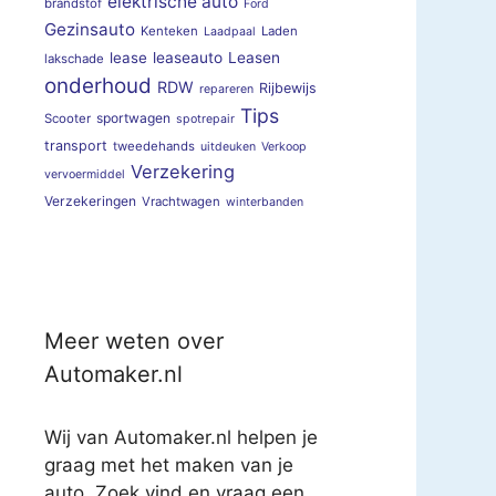
elektrische auto
brandstof
Ford
Gezinsauto
Kenteken
Laden
Laadpaal
lease
leaseauto
Leasen
lakschade
onderhoud
RDW
Rijbewijs
repareren
Tips
sportwagen
Scooter
spotrepair
transport
tweedehands
uitdeuken
Verkoop
Verzekering
vervoermiddel
Verzekeringen
Vrachtwagen
winterbanden
Meer weten over
Automaker.nl
Wij van Automaker.nl helpen je
graag met het maken van je
auto. Zoek vind en vraag een