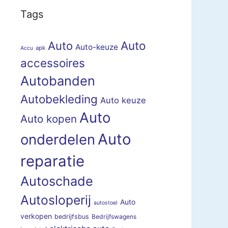
Tags
Auto
Auto
Auto-keuze
apk
Accu
accessoires
Autobanden
Autobekleding
Auto keuze
Auto
Auto kopen
Auto
onderdelen
reparatie
Autoschade
Autosloperij
Auto
autostoel
verkopen
bedrijfsbus
Bedrijfswagens