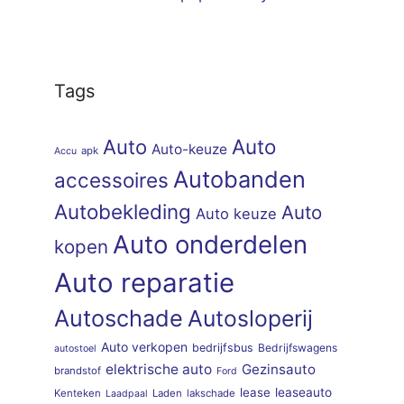
Tags
Auto
Auto
Auto-keuze
apk
Accu
Autobanden
accessoires
Autobekleding
Auto
Auto keuze
Auto onderdelen
kopen
Auto reparatie
Autoschade
Autosloperij
Auto verkopen
bedrijfsbus
Bedrijfswagens
autostoel
elektrische auto
Gezinsauto
brandstof
Ford
lease
leaseauto
Kenteken
Laden
lakschade
Laadpaal