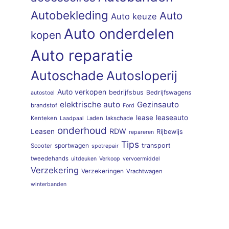
Autobekleding
Auto
Auto keuze
Auto onderdelen
kopen
Auto reparatie
Autoschade
Autosloperij
Auto verkopen
bedrijfsbus
Bedrijfswagens
autostoel
elektrische auto
Gezinsauto
brandstof
Ford
lease
leaseauto
Kenteken
Laden
lakschade
Laadpaal
onderhoud
RDW
Leasen
Rijbewijs
repareren
Tips
sportwagen
transport
Scooter
spotrepair
tweedehands
uitdeuken
Verkoop
vervoermiddel
Verzekering
Verzekeringen
Vrachtwagen
winterbanden