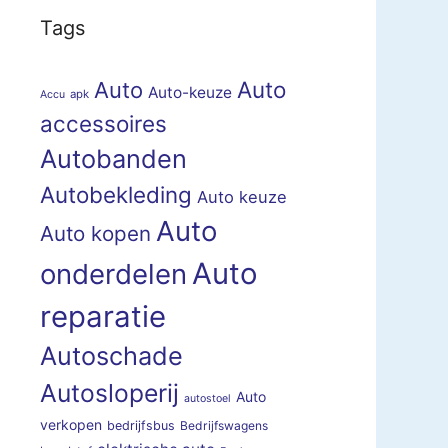
Tags
Auto
Auto
Auto-keuze
apk
Accu
accessoires
Autobanden
Autobekleding
Auto keuze
Auto
Auto kopen
Auto
onderdelen
reparatie
Autoschade
Autosloperij
Auto
autostoel
verkopen
bedrijfsbus
Bedrijfswagens