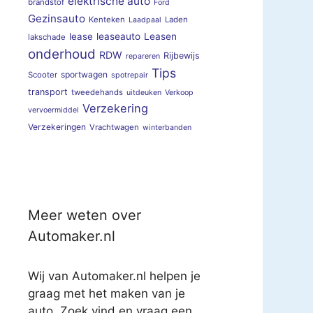
elektrische auto
brandstof
Ford
Gezinsauto
Kenteken
Laden
Laadpaal
lease
leaseauto
Leasen
lakschade
onderhoud
RDW
Rijbewijs
repareren
Tips
sportwagen
Scooter
spotrepair
transport
tweedehands
uitdeuken
Verkoop
Verzekering
vervoermiddel
Verzekeringen
Vrachtwagen
winterbanden
Meer weten over
Automaker.nl
Wij van Automaker.nl helpen je
graag met het maken van je
auto. Zoek vind en vraag een