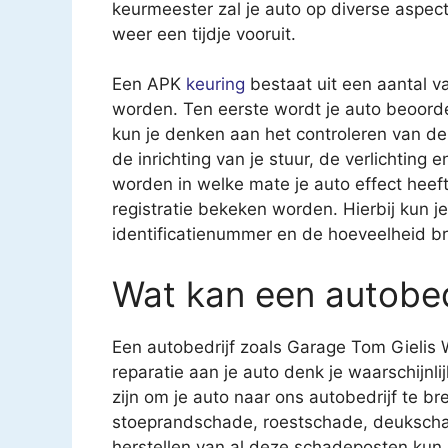
keurmeester zal je auto op diverse aspec
weer een tijdje vooruit.
Een APK
keuring
bestaat uit een aantal v
worden. Ten eerste wordt je auto beoorde
kun je denken aan het controleren van 
de inrichting van je stuur, de verlichting
worden in welke mate je auto effect heeft 
registratie bekeken worden. Hierbij kun 
identificatienummer en de hoeveelheid br
Wat kan een autobed
Een autobedrijf zoals Garage Tom Gielis W
reparatie aan je auto denk je waarschijnl
zijn om je auto naar ons autobedrijf te br
stoeprandschade, roestschade, deukscha
herstellen van al deze schadeposten kun je