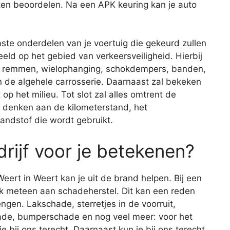
ten beoordelen. Na een APK keuring kan je auto
aste onderdelen van je voertuig die gekeurd zullen
eld op het gebied van verkeersveiligheid. Hierbij
de remmen, wielophanging, schokdempers, banden,
 en de algehele carrosserie. Daarnaast zal bekeken
op het milieu. Tot slot zal alles omtrent de
je denken aan de kilometerstand, het
andstof die wordt gebruikt.
rijf voor je betekenen?
eert in Weert kan je uit de brand helpen. Bij een
ijk meteen aan schadeherstel. Dit kan een reden
engen. Lakschade, sterretjes in de voorruit,
de, bumperschade en nog veel meer: voor het
 bij ons terecht. Daarnaast kun je bij ons terecht