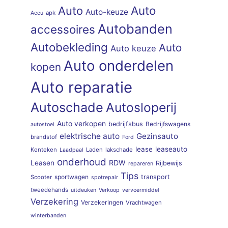
Auto
Auto
Auto-keuze
apk
Accu
Autobanden
accessoires
Autobekleding
Auto
Auto keuze
Auto onderdelen
kopen
Auto reparatie
Autoschade
Autosloperij
Auto verkopen
bedrijfsbus
Bedrijfswagens
autostoel
elektrische auto
Gezinsauto
brandstof
Ford
lease
leaseauto
Kenteken
Laden
lakschade
Laadpaal
onderhoud
RDW
Leasen
Rijbewijs
repareren
Tips
sportwagen
transport
Scooter
spotrepair
tweedehands
uitdeuken
Verkoop
vervoermiddel
Verzekering
Verzekeringen
Vrachtwagen
winterbanden