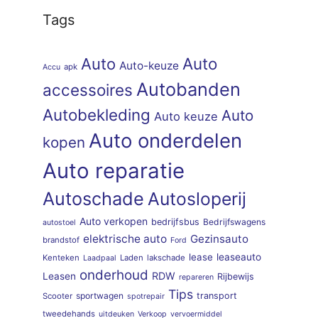
Tags
Auto
Auto
Auto-keuze
apk
Accu
Autobanden
accessoires
Autobekleding
Auto
Auto keuze
Auto onderdelen
kopen
Auto reparatie
Autoschade
Autosloperij
Auto verkopen
bedrijfsbus
Bedrijfswagens
autostoel
elektrische auto
Gezinsauto
brandstof
Ford
lease
leaseauto
Kenteken
Laden
lakschade
Laadpaal
onderhoud
RDW
Leasen
Rijbewijs
repareren
Tips
sportwagen
transport
Scooter
spotrepair
tweedehands
uitdeuken
Verkoop
vervoermiddel