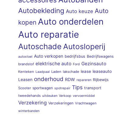
Autobekleding
Auto
Auto keuze
Auto onderdelen
kopen
Auto reparatie
Autoschade
Autosloperij
Auto verkopen
bedrijfsbus
Bedrijfswagens
autostoel
elektrische auto
Gezinsauto
brandstof
Ford
lease
leaseauto
Kenteken
Laden
lakschade
Laadpaal
onderhoud
RDW
Leasen
Rijbewijs
repareren
Tips
sportwagen
transport
Scooter
spotrepair
tweedehands
uitdeuken
Verkoop
vervoermiddel
Verzekering
Verzekeringen
Vrachtwagen
winterbanden