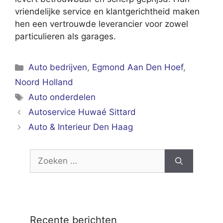
vriendelijke service en klantgerichtheid maken
hen een vertrouwde leverancier voor zowel
particulieren als garages.
Categorieën
Auto bedrijven
,
Egmond Aan Den Hoef
,
Noord Holland
Tags
Auto onderdelen
Autoservice Huwaé Sittard
Auto & Interieur Den Haag
Zoek
naar:
Recente berichten