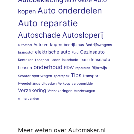
Auto keuze
Auto onderdelen
kopen
Auto reparatie
Autoschade
Autosloperij
Auto verkopen
bedrijfsbus
Bedrijfswagens
autostoel
elektrische auto
Gezinsauto
brandstof
Ford
lease
leaseauto
Kenteken
Laden
lakschade
Laadpaal
onderhoud
RDW
Leasen
Rijbewijs
repareren
Tips
sportwagen
transport
Scooter
spotrepair
tweedehands
uitdeuken
Verkoop
vervoermiddel
Verzekering
Verzekeringen
Vrachtwagen
winterbanden
Meer weten over Automaker.nl