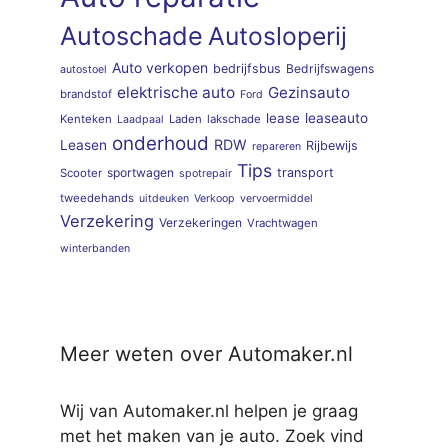
Autoschade
Autosloperij
Auto verkopen
bedrijfsbus
Bedrijfswagens
autostoel
elektrische auto
Gezinsauto
brandstof
Ford
lease
leaseauto
Kenteken
Laden
lakschade
Laadpaal
onderhoud
RDW
Leasen
Rijbewijs
repareren
Tips
sportwagen
transport
Scooter
spotrepair
tweedehands
uitdeuken
Verkoop
vervoermiddel
Verzekering
Verzekeringen
Vrachtwagen
winterbanden
Meer weten over Automaker.nl
Wij van Automaker.nl helpen je graag
met het maken van je auto. Zoek vind