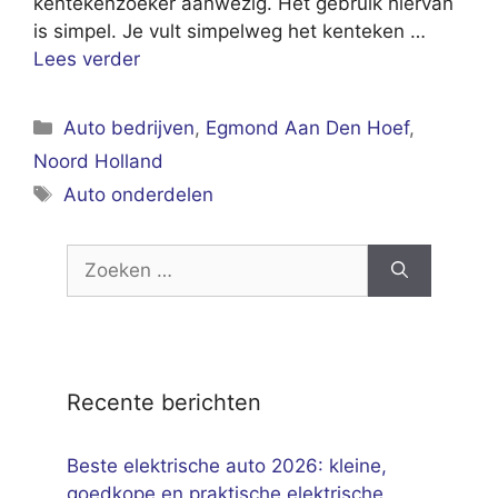
kentekenzoeker aanwezig. Het gebruik hiervan
is simpel. Je vult simpelweg het kenteken …
Lees verder
Categorieën
Auto bedrijven
,
Egmond Aan Den Hoef
,
Noord Holland
Tags
Auto onderdelen
Zoek
naar:
Recente berichten
Beste elektrische auto 2026: kleine,
goedkope en praktische elektrische