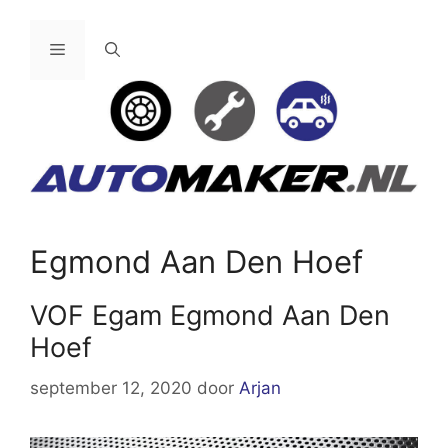
Ga
naar
Menu
de
inhoud
Egmond Aan Den Hoef
VOF Egam Egmond Aan Den
Hoef
september 12, 2020
door
Arjan