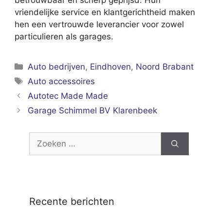
betrouwbaar en scherp geprijsd. Hun
vriendelijke service en klantgerichtheid maken
hen een vertrouwde leverancier voor zowel
particulieren als garages.
Categorieën
Auto bedrijven
,
Eindhoven
,
Noord Brabant
Tags
Auto accessoires
Autotec Made Made
Garage Schimmel BV Klarenbeek
Zoek
naar:
Recente berichten