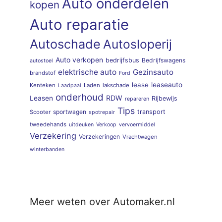
Auto onderdelen
kopen
Auto reparatie
Autoschade
Autosloperij
Auto verkopen
bedrijfsbus
Bedrijfswagens
autostoel
elektrische auto
Gezinsauto
brandstof
Ford
lease
leaseauto
Kenteken
Laden
lakschade
Laadpaal
onderhoud
RDW
Leasen
Rijbewijs
repareren
Tips
sportwagen
transport
Scooter
spotrepair
tweedehands
uitdeuken
Verkoop
vervoermiddel
Verzekering
Verzekeringen
Vrachtwagen
winterbanden
Meer weten over Automaker.nl