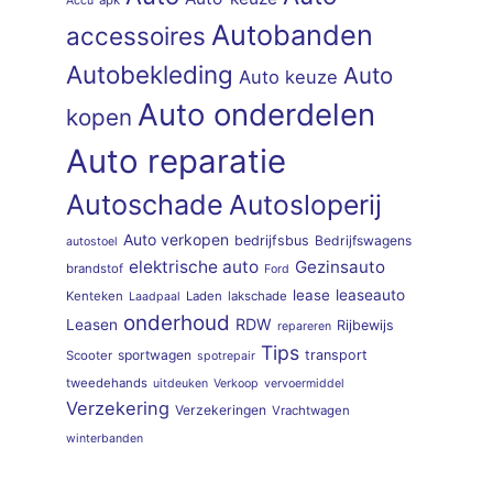
apk
Accu
Autobanden
accessoires
Autobekleding
Auto
Auto keuze
Auto onderdelen
kopen
Auto reparatie
Autoschade
Autosloperij
Auto verkopen
bedrijfsbus
Bedrijfswagens
autostoel
elektrische auto
Gezinsauto
brandstof
Ford
lease
leaseauto
Kenteken
Laden
lakschade
Laadpaal
onderhoud
RDW
Leasen
Rijbewijs
repareren
Tips
sportwagen
transport
Scooter
spotrepair
tweedehands
uitdeuken
Verkoop
vervoermiddel
Verzekering
Verzekeringen
Vrachtwagen
winterbanden