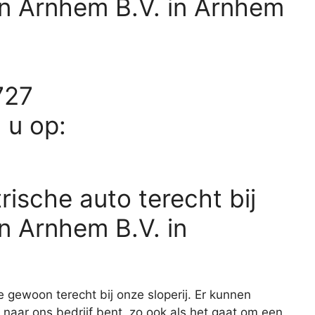
n Arnhem B.V. in Arnhem
727
d u op:
rische auto terecht bij
n Arnhem B.V. in
e gewoon terecht bij onze sloperij. Er kunnen
 naar ons bedrijf bent, zo ook als het gaat om een