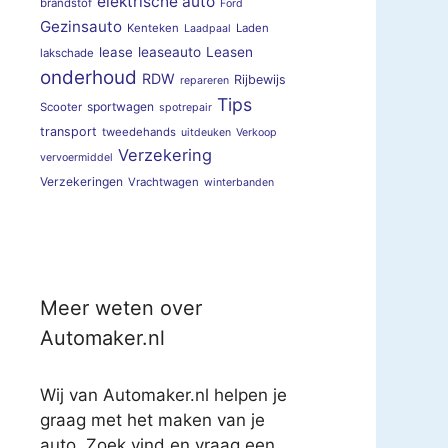
elektrische auto
brandstof
Ford
Gezinsauto
Kenteken
Laden
Laadpaal
lease
leaseauto
Leasen
lakschade
onderhoud
RDW
Rijbewijs
repareren
Tips
sportwagen
Scooter
spotrepair
transport
tweedehands
uitdeuken
Verkoop
Verzekering
vervoermiddel
Verzekeringen
Vrachtwagen
winterbanden
Meer weten over
Automaker.nl
Wij van Automaker.nl helpen je
graag met het maken van je
auto. Zoek vind en vraag een