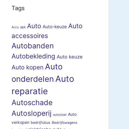
Tags
Auto
Auto
Auto-keuze
apk
Accu
accessoires
Autobanden
Autobekleding
Auto keuze
Auto
Auto kopen
Auto
onderdelen
reparatie
Autoschade
Autosloperij
Auto
autostoel
verkopen
bedrijfsbus
Bedrijfswagens