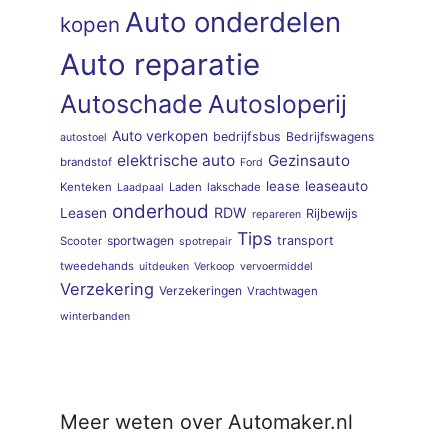
Auto onderdelen
kopen
Auto reparatie
Autoschade
Autosloperij
Auto verkopen
bedrijfsbus
Bedrijfswagens
autostoel
elektrische auto
Gezinsauto
brandstof
Ford
lease
leaseauto
Kenteken
Laden
lakschade
Laadpaal
onderhoud
RDW
Leasen
Rijbewijs
repareren
Tips
sportwagen
transport
Scooter
spotrepair
tweedehands
uitdeuken
Verkoop
vervoermiddel
Verzekering
Verzekeringen
Vrachtwagen
winterbanden
Meer weten over Automaker.nl