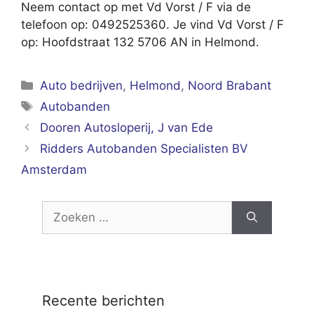
Neem contact op met Vd Vorst / F via de
telefoon op: 0492525360. Je vind Vd Vorst / F
op: Hoofdstraat 132 5706 AN in Helmond.
Categorieën
Auto bedrijven
,
Helmond
,
Noord Brabant
Tags
Autobanden
Dooren Autosloperij, J van Ede
Ridders Autobanden Specialisten BV
Amsterdam
Zoek
naar:
Recente berichten