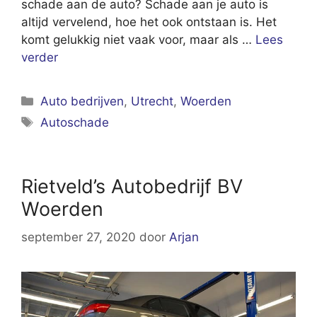
schade aan de auto? Schade aan je auto is
altijd vervelend, hoe het ook ontstaan is. Het
komt gelukkig niet vaak voor, maar als …
Lees
verder
Categorieën
Auto bedrijven
,
Utrecht
,
Woerden
Tags
Autoschade
Rietveld’s Autobedrijf BV
Woerden
september 27, 2020
door
Arjan