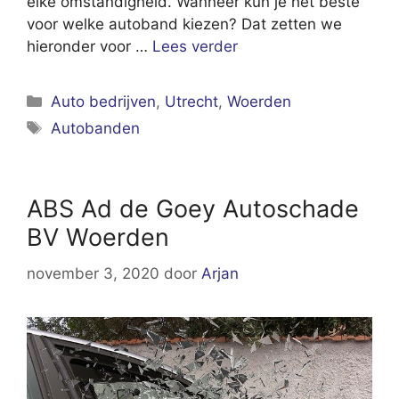
elke omstandigheid. Wanneer kun je het beste
voor welke autoband kiezen? Dat zetten we
hieronder voor …
Lees verder
Categorieën
Auto bedrijven
,
Utrecht
,
Woerden
Tags
Autobanden
ABS Ad de Goey Autoschade
BV Woerden
november 3, 2020
door
Arjan