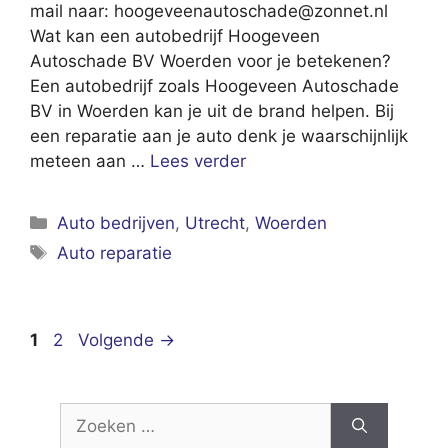
mail naar:
hoogeveenautoschade@zonnet.nl
Wat kan een autobedrijf Hoogeveen
Autoschade BV Woerden voor je betekenen?
Een autobedrijf zoals Hoogeveen Autoschade
BV in Woerden kan je uit de brand helpen. Bij
een reparatie aan je auto denk je waarschijnlijk
meteen aan …
Lees verder
Categorieën
Auto bedrijven
,
Utrecht
,
Woerden
Tags
Auto reparatie
Pagina
Pagina
1
2
Volgende
→
Zoek
naar: