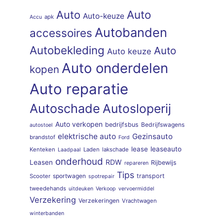
Auto
Auto
Auto-keuze
apk
Accu
Autobanden
accessoires
Autobekleding
Auto
Auto keuze
Auto onderdelen
kopen
Auto reparatie
Autoschade
Autosloperij
Auto verkopen
bedrijfsbus
Bedrijfswagens
autostoel
elektrische auto
Gezinsauto
brandstof
Ford
lease
leaseauto
Kenteken
Laden
lakschade
Laadpaal
onderhoud
RDW
Leasen
Rijbewijs
repareren
Tips
sportwagen
transport
Scooter
spotrepair
tweedehands
uitdeuken
Verkoop
vervoermiddel
Verzekering
Verzekeringen
Vrachtwagen
winterbanden