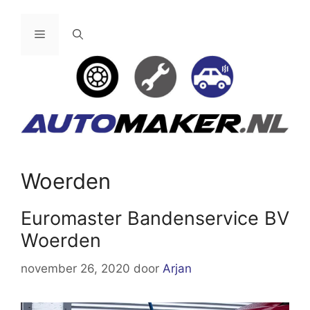
Ga
naar
Menu
de
inhoud
Woerden
Euromaster Bandenservice BV
Woerden
november 26, 2020
door
Arjan