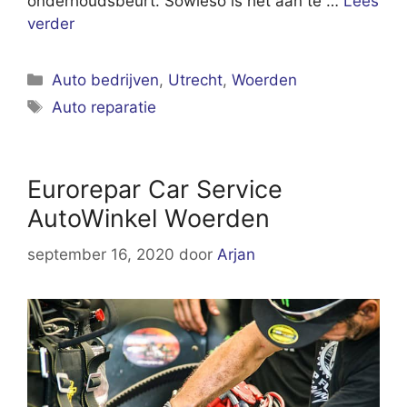
onderhoudsbeurt. Sowieso is het aan te …
Lees
verder
Categorieën
Auto bedrijven
,
Utrecht
,
Woerden
Tags
Auto reparatie
Eurorepar Car Service
AutoWinkel Woerden
september 16, 2020
door
Arjan