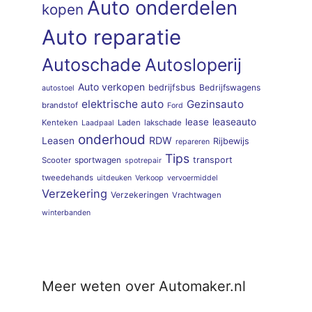
Auto onderdelen
kopen
Auto reparatie
Autoschade
Autosloperij
Auto verkopen
bedrijfsbus
Bedrijfswagens
autostoel
elektrische auto
Gezinsauto
brandstof
Ford
lease
leaseauto
Kenteken
Laden
lakschade
Laadpaal
onderhoud
RDW
Leasen
Rijbewijs
repareren
Tips
sportwagen
transport
Scooter
spotrepair
tweedehands
uitdeuken
Verkoop
vervoermiddel
Verzekering
Verzekeringen
Vrachtwagen
winterbanden
Meer weten over Automaker.nl