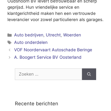
Oudshoorn BV levert betrouwbaar en scherp
geprijsd. Hun vriendelijke service en
klantgerichtheid maken hen een vertrouwde
leverancier voor zowel particulieren als garages.
Categorieën
Auto bedrijven
,
Utrecht
,
Woerden
Tags
Auto onderdelen
VOF Noordervaart Autoschade Beringe
A. Boogert Service BV Oosterland
Zoek
naar:
Recente berichten