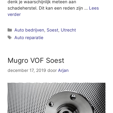
denk je waarschijnlijk meteen aan
schadeherstel. Dit kan een reden zijn …
Lees
verder
Categorieën
Auto bedrijven
,
Soest
,
Utrecht
Tags
Auto reparatie
Mugro VOF Soest
december 17, 2019
door
Arjan