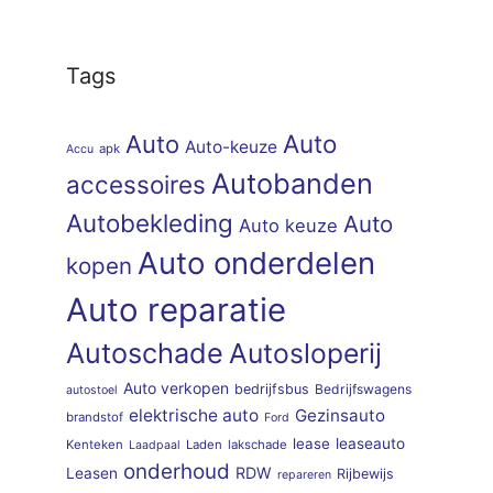
Tags
Auto
Auto
Auto-keuze
apk
Accu
Autobanden
accessoires
Autobekleding
Auto
Auto keuze
Auto onderdelen
kopen
Auto reparatie
Autoschade
Autosloperij
Auto verkopen
bedrijfsbus
Bedrijfswagens
autostoel
elektrische auto
Gezinsauto
brandstof
Ford
lease
leaseauto
Kenteken
Laden
lakschade
Laadpaal
onderhoud
RDW
Leasen
Rijbewijs
repareren