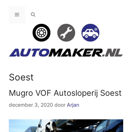
Ga
naar
Menu
de
inhoud
Soest
Mugro VOF Autosloperij Soest
december 3, 2020
door
Arjan