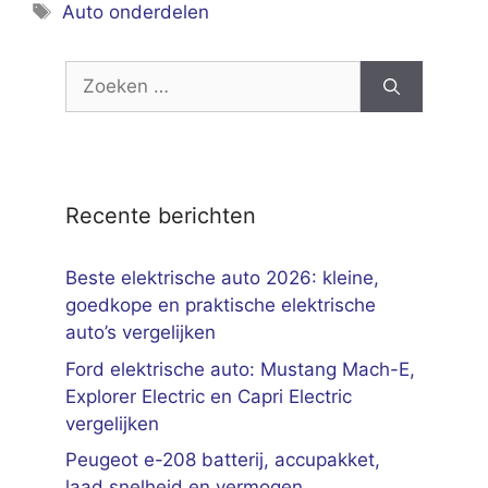
Tags
Auto onderdelen
Zoek
naar:
Recente berichten
Beste elektrische auto 2026: kleine,
goedkope en praktische elektrische
auto’s vergelijken
Ford elektrische auto: Mustang Mach-E,
Explorer Electric en Capri Electric
vergelijken
Peugeot e-208 batterij, accupakket,
laad snelheid en vermogen