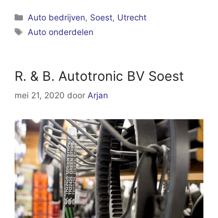
Categorieën
Auto bedrijven
,
Soest
,
Utrecht
Tags
Auto onderdelen
R. & B. Autotronic BV Soest
mei 21, 2020
door
Arjan