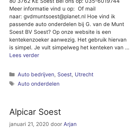
80 3762 KE Soest Bel ons op: 035-6019744
Meer informatie vind u op: Of mail
naar:
gvdmuntsoest@planet.nl
Hoe vind ik
passende auto onderdelen bij G. van de Munt
Soest BV Soest? Op onze website is een
kentekenzoeker aanwezig. Het gebruik hiervan
is simpel. Je vult simpelweg het kenteken van …
Lees verder
Categorieën
Auto bedrijven
,
Soest
,
Utrecht
Tags
Auto onderdelen
Alpicar Soest
januari 21, 2020
door
Arjan