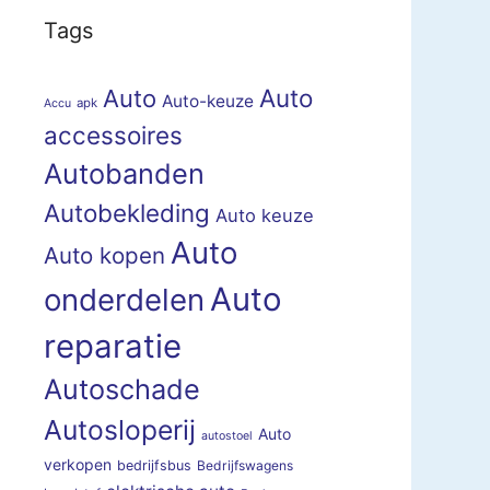
Tags
Auto
Auto
Auto-keuze
apk
Accu
accessoires
Autobanden
Autobekleding
Auto keuze
Auto
Auto kopen
Auto
onderdelen
reparatie
Autoschade
Autosloperij
Auto
autostoel
verkopen
bedrijfsbus
Bedrijfswagens