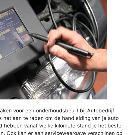
aken voor een onderhoudsbeurt bij Autobedrijf
s het aan te raden om de handleiding van je auto
eld hebben vanaf welke kilometerstand je het beste
en. Ook kan er een serviceweergave verschijnen op