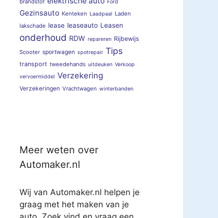
elektrische auto
brandstof
Ford
Gezinsauto
Kenteken
Laden
Laadpaal
lease
leaseauto
Leasen
lakschade
onderhoud
RDW
Rijbewijs
repareren
Tips
sportwagen
Scooter
spotrepair
transport
tweedehands
uitdeuken
Verkoop
Verzekering
vervoermiddel
Verzekeringen
Vrachtwagen
winterbanden
Meer weten over
Automaker.nl
Wij van Automaker.nl helpen je
graag met het maken van je
auto. Zoek vind en vraag een