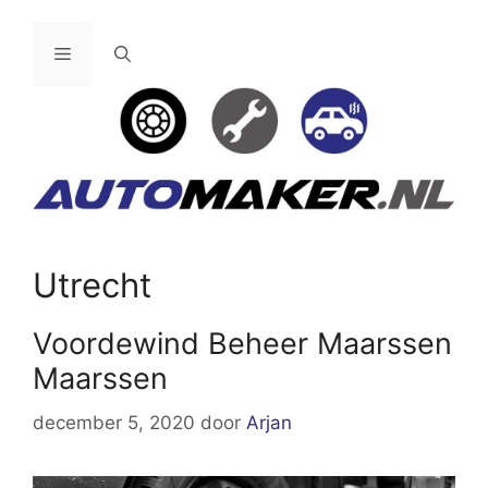
Ga
naar
Menu
de
inhoud
Utrecht
Voordewind Beheer Maarssen
Maarssen
december 5, 2020
door
Arjan