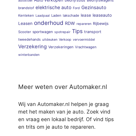
bedrijfsbus
Bedrijfswagens
autostoel
elektrische auto
Gezinsauto
brandstof
Ford
lease
leaseauto
Kenteken
Laden
lakschade
Laadpaal
onderhoud
RDW
Leasen
Rijbewijs
repareren
Tips
sportwagen
transport
Scooter
spotrepair
tweedehands
uitdeuken
Verkoop
vervoermiddel
Verzekering
Verzekeringen
Vrachtwagen
winterbanden
Meer weten over Automaker.nl
Wij van Automaker.nl helpen je graag
met het maken van je auto. Zoek vind
en vraag een lokaal bedrijf. Of vind tips
en trits om je auto te repareren.