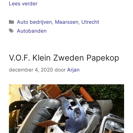
Lees verder
Categorieën
Auto bedrijven
,
Maarssen
,
Utrecht
Tags
Autobanden
V.O.F. Klein Zweden Papekop
december 4, 2020
door
Arjan