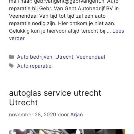
mail naar:
gebrvangent@gebrvangent.nl
Auto
reparatie bij Gebr. Van Gent Autobedrijf BV in
Veenendaal Van tijd tot tijd zal een auto
reparatie nodig zijn. Hier ontkom je niet aan.
Gelukkig kun je hiervoor altijd terecht bij …
Lees
verder
Categorieën
Auto bedrijven
,
Utrecht
,
Veenendaal
Tags
Auto reparatie
autoglas service utrecht
Utrecht
november 28, 2020
door
Arjan