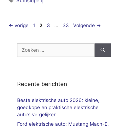
Autosloperij
Pagina
Pagina
Pagina
Pagina
←
vorige
1
2
3
…
33
Volgende
→
Zoek
naar:
Recente berichten
Beste elektrische auto 2026: kleine,
goedkope en praktische elektrische
auto’s vergelijken
Ford elektrische auto: Mustang Mach-E,