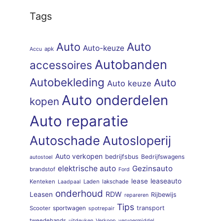
Tags
Auto
Auto
Auto-keuze
apk
Accu
Autobanden
accessoires
Autobekleding
Auto
Auto keuze
Auto onderdelen
kopen
Auto reparatie
Autoschade
Autosloperij
Auto verkopen
bedrijfsbus
Bedrijfswagens
autostoel
elektrische auto
Gezinsauto
brandstof
Ford
lease
leaseauto
Kenteken
Laden
lakschade
Laadpaal
onderhoud
RDW
Leasen
Rijbewijs
repareren
Tips
sportwagen
transport
Scooter
spotrepair
tweedehands
uitdeuken
Verkoop
vervoermiddel