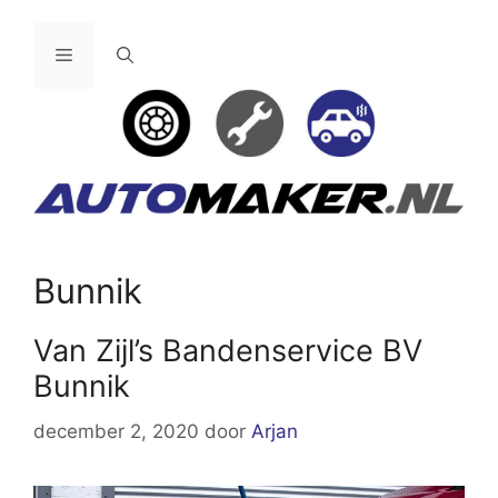
Ga
naar
Menu
de
inhoud
Bunnik
Van Zijl’s Bandenservice BV
Bunnik
december 2, 2020
door
Arjan