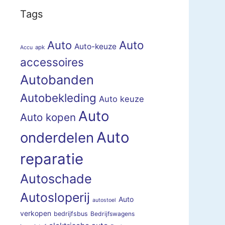
Tags
Auto
Auto
Auto-keuze
apk
Accu
accessoires
Autobanden
Autobekleding
Auto keuze
Auto
Auto kopen
Auto
onderdelen
reparatie
Autoschade
Autosloperij
Auto
autostoel
verkopen
bedrijfsbus
Bedrijfswagens