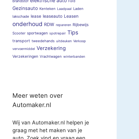
elektrische auto
brandstof
Ford
Gezinsauto
Kenteken
Laden
Laadpaal
lease
leaseauto
Leasen
lakschade
onderhoud
RDW
Rijbewijs
repareren
Tips
sportwagen
Scooter
spotrepair
transport
tweedehands
uitdeuken
Verkoop
Verzekering
vervoermiddel
Verzekeringen
Vrachtwagen
winterbanden
Meer weten over
Automaker.nl
Wij van Automaker.nl helpen je
graag met het maken van je
auto. Zoek vind en vraag een