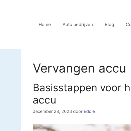
Ga
naar
de
Home
Auto bedrijven
Blog
Co
inhoud
Vervangen accu
Basisstappen voor h
accu
december 28, 2023
door
Eddie