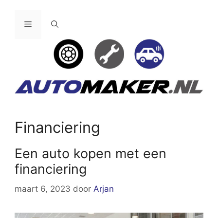
Ga
naar
Menu
de
inhoud
Financiering
Een auto kopen met een
financiering
maart 6, 2023
door
Arjan