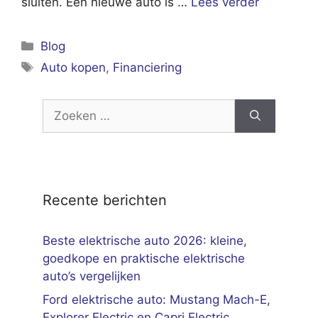
sluiten. Een nieuwe auto is …
Lees verder
Categorieën
Blog
Tags
Auto kopen
,
Financiering
Zoek
naar:
Recente berichten
Beste elektrische auto 2026: kleine,
goedkope en praktische elektrische
auto’s vergelijken
Ford elektrische auto: Mustang Mach-E,
Explorer Electric en Capri Electric