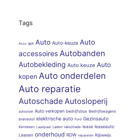
Tags
Auto
Auto
Auto-keuze
apk
Accu
Autobanden
accessoires
Autobekleding
Auto
Auto keuze
Auto onderdelen
kopen
Auto reparatie
Autoschade
Autosloperij
Auto verkopen
bedrijfsbus
Bedrijfswagens
autostoel
elektrische auto
Gezinsauto
brandstof
Ford
lease
leaseauto
Kenteken
Laden
lakschade
Laadpaal
onderhoud
RDW
Leasen
Rijbewijs
repareren