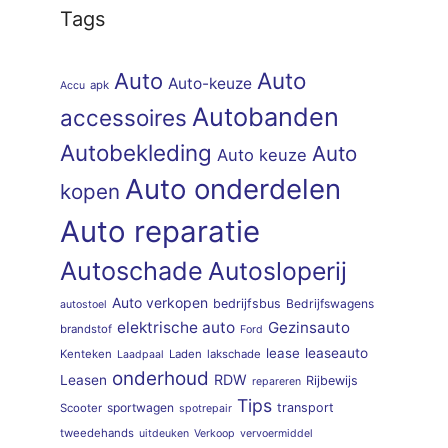
Tags
Auto
Auto
Auto-keuze
apk
Accu
Autobanden
accessoires
Autobekleding
Auto
Auto keuze
Auto onderdelen
kopen
Auto reparatie
Autoschade
Autosloperij
Auto verkopen
bedrijfsbus
Bedrijfswagens
autostoel
elektrische auto
Gezinsauto
brandstof
Ford
lease
leaseauto
Kenteken
Laden
lakschade
Laadpaal
onderhoud
RDW
Leasen
Rijbewijs
repareren
Tips
sportwagen
transport
Scooter
spotrepair
tweedehands
uitdeuken
Verkoop
vervoermiddel