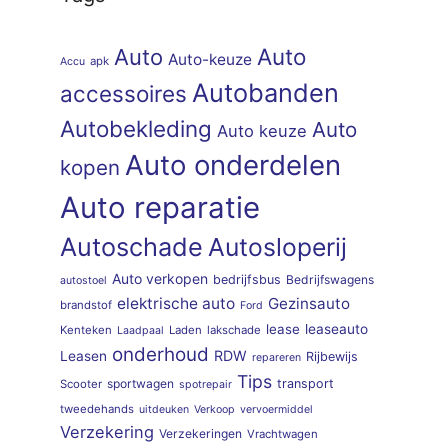
Auto
Auto
Auto-keuze
apk
Accu
Autobanden
accessoires
Autobekleding
Auto
Auto keuze
Auto onderdelen
kopen
Auto reparatie
Autoschade
Autosloperij
Auto verkopen
bedrijfsbus
Bedrijfswagens
autostoel
elektrische auto
Gezinsauto
brandstof
Ford
lease
leaseauto
Kenteken
Laden
lakschade
Laadpaal
onderhoud
RDW
Leasen
Rijbewijs
repareren
Tips
sportwagen
transport
Scooter
spotrepair
tweedehands
uitdeuken
Verkoop
vervoermiddel
Verzekering
Verzekeringen
Vrachtwagen