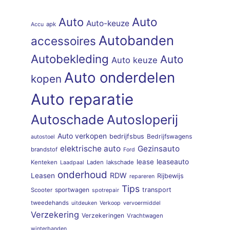
Auto
Auto
Auto-keuze
apk
Accu
Autobanden
accessoires
Autobekleding
Auto
Auto keuze
Auto onderdelen
kopen
Auto reparatie
Autoschade
Autosloperij
Auto verkopen
bedrijfsbus
Bedrijfswagens
autostoel
elektrische auto
Gezinsauto
brandstof
Ford
lease
leaseauto
Kenteken
Laden
lakschade
Laadpaal
onderhoud
RDW
Leasen
Rijbewijs
repareren
Tips
sportwagen
transport
Scooter
spotrepair
tweedehands
uitdeuken
Verkoop
vervoermiddel
Verzekering
Verzekeringen
Vrachtwagen
winterbanden