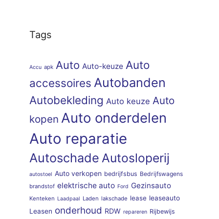
Tags
Auto
Auto
Auto-keuze
apk
Accu
Autobanden
accessoires
Autobekleding
Auto
Auto keuze
Auto onderdelen
kopen
Auto reparatie
Autoschade
Autosloperij
Auto verkopen
bedrijfsbus
Bedrijfswagens
autostoel
elektrische auto
Gezinsauto
brandstof
Ford
lease
leaseauto
Kenteken
Laden
lakschade
Laadpaal
onderhoud
RDW
Leasen
Rijbewijs
repareren