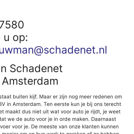
m
07580
d u op:
ouwman@schadenet.nl
an Schadenet
 Amsterdam
staat buiten kijf. Maar er zijn nog meer redenen om
 in Amsterdam. Ten eerste kun je bij ons terecht
t maakt dus niet uit wat voor auto je rijdt, je weet
n dat we de auto voor je in orde maken. Daarnaast
rvoer voor je. De meeste van onze klanten kunnen
e manier om op hun werk te geraken of ze hebben