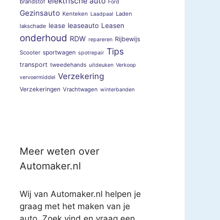
elektrische auto
brandstof
Ford
Gezinsauto
Kenteken
Laden
Laadpaal
lease
leaseauto
Leasen
lakschade
onderhoud
RDW
Rijbewijs
repareren
Tips
sportwagen
Scooter
spotrepair
transport
tweedehands
uitdeuken
Verkoop
Verzekering
vervoermiddel
Verzekeringen
Vrachtwagen
winterbanden
Meer weten over
Automaker.nl
Wij van Automaker.nl helpen je
graag met het maken van je
auto. Zoek vind en vraag een