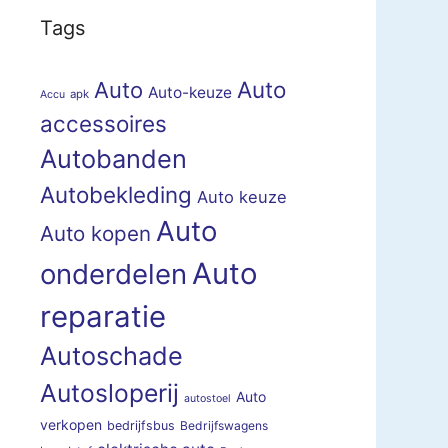
Tags
Auto
Auto
Auto-keuze
apk
Accu
accessoires
Autobanden
Autobekleding
Auto keuze
Auto
Auto kopen
Auto
onderdelen
reparatie
Autoschade
Autosloperij
Auto
autostoel
verkopen
bedrijfsbus
Bedrijfswagens