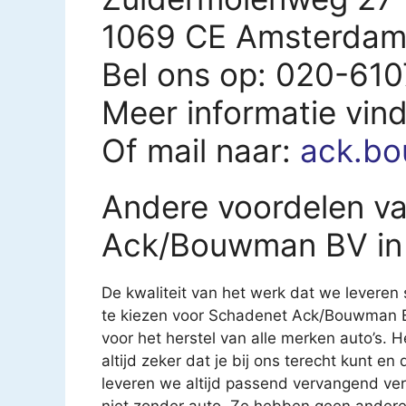
1069 CE Amsterda
Bel ons op: 020-61
Meer informatie vin
Of mail naar:
ack.b
Andere voordelen v
Ack/Bouwman BV in
De kwaliteit van het werk dat we leveren 
te kiezen voor Schadenet Ack/Bouwman BV
voor het herstel van alle merken auto’s. He
altijd zeker dat je bij ons terecht kunt e
leveren we altijd passend vervangend ve
niet zonder auto. Ze hebben geen ander