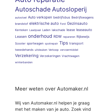
Autoschade
Autosloperij
Auto verkopen
bedrijfsbus
Bedrijfswagens
autostoel
elektrische auto
Gezinsauto
brandstof
Ford
lease
leaseauto
Kenteken
Laden
lakschade
Laadpaal
onderhoud
RDW
Leasen
Rijbewijs
repareren
Tips
sportwagen
transport
Scooter
spotrepair
tweedehands
uitdeuken
Verkoop
vervoermiddel
Verzekering
Verzekeringen
Vrachtwagen
winterbanden
Meer weten over Automaker.nl
Wij van Automaker.nl helpen je graag
met het maken van je auto. Zoek vind