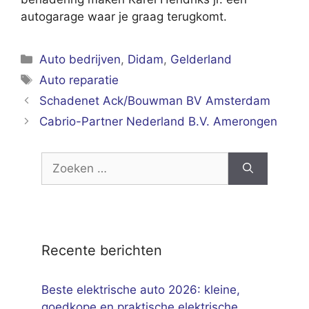
autogarage waar je graag terugkomt.
Categorieën
Auto bedrijven
,
Didam
,
Gelderland
Tags
Auto reparatie
Schadenet Ack/Bouwman BV Amsterdam
Cabrio-Partner Nederland B.V. Amerongen
Zoek
naar:
Recente berichten
Beste elektrische auto 2026: kleine,
goedkope en praktische elektrische