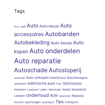
Tags
Auto
Auto
Auto-keuze
apk
Accu
Autobanden
accessoires
Autobekleding
Auto
Auto keuze
Auto onderdelen
kopen
Auto reparatie
Autoschade
Autosloperij
Auto verkopen
bedrijfsbus
Bedrijfswagens
autostoel
elektrische auto
Gezinsauto
brandstof
Ford
lease
leaseauto
Kenteken
Laden
lakschade
Laadpaal
onderhoud
RDW
Leasen
Rijbewijs
repareren
Tips
sportwagen
transport
Scooter
spotrepair