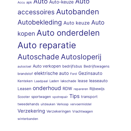
Auto
Auto
Auto-keuze
apk
Accu
Autobanden
accessoires
Autobekleding
Auto
Auto keuze
Auto onderdelen
kopen
Auto reparatie
Autoschade
Autosloperij
Auto verkopen
bedrijfsbus
Bedrijfswagens
autostoel
elektrische auto
Gezinsauto
brandstof
Ford
lease
leaseauto
Kenteken
Laden
lakschade
Laadpaal
onderhoud
RDW
Leasen
Rijbewijs
repareren
Tips
sportwagen
transport
Scooter
spotrepair
tweedehands
uitdeuken
Verkoop
vervoermiddel
Verzekering
Verzekeringen
Vrachtwagen
winterbanden