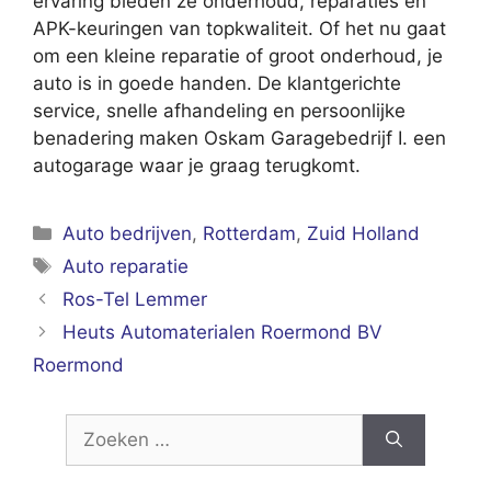
ervaring bieden ze onderhoud, reparaties en
APK-keuringen van topkwaliteit. Of het nu gaat
om een kleine reparatie of groot onderhoud, je
auto is in goede handen. De klantgerichte
service, snelle afhandeling en persoonlijke
benadering maken Oskam Garagebedrijf I. een
autogarage waar je graag terugkomt.
Categorieën
Auto bedrijven
,
Rotterdam
,
Zuid Holland
Tags
Auto reparatie
Ros-Tel Lemmer
Heuts Automaterialen Roermond BV
Roermond
Zoek
naar: