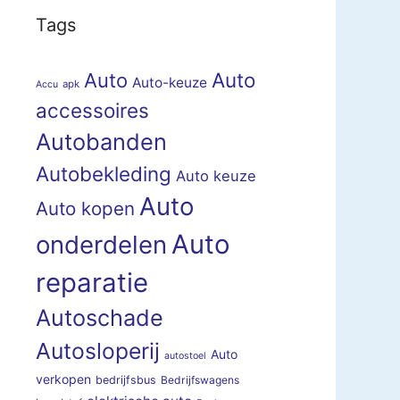
Tags
Auto
Auto
Auto-keuze
apk
Accu
accessoires
Autobanden
Autobekleding
Auto keuze
Auto
Auto kopen
Auto
onderdelen
reparatie
Autoschade
Autosloperij
Auto
autostoel
verkopen
bedrijfsbus
Bedrijfswagens