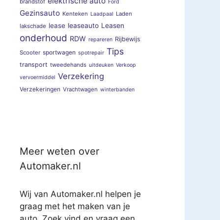
elektrische auto
brandstof
Ford
Gezinsauto
Kenteken
Laden
Laadpaal
lease
leaseauto
Leasen
lakschade
onderhoud
RDW
Rijbewijs
repareren
Tips
sportwagen
Scooter
spotrepair
transport
tweedehands
uitdeuken
Verkoop
Verzekering
vervoermiddel
Verzekeringen
Vrachtwagen
winterbanden
Meer weten over
Automaker.nl
Wij van Automaker.nl helpen je
graag met het maken van je
auto. Zoek vind en vraag een