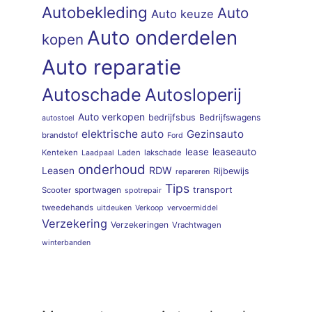
Autobekleding
Auto
Auto keuze
Auto onderdelen
kopen
Auto reparatie
Autoschade
Autosloperij
Auto verkopen
bedrijfsbus
Bedrijfswagens
autostoel
elektrische auto
Gezinsauto
brandstof
Ford
lease
leaseauto
Kenteken
Laden
lakschade
Laadpaal
onderhoud
RDW
Leasen
Rijbewijs
repareren
Tips
sportwagen
transport
Scooter
spotrepair
tweedehands
uitdeuken
Verkoop
vervoermiddel
Verzekering
Verzekeringen
Vrachtwagen
winterbanden