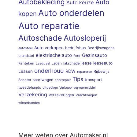
Autobekleding
Auto
Auto keuze
Auto onderdelen
kopen
Auto reparatie
Autoschade
Autosloperij
Auto verkopen
bedrijfsbus
Bedrijfswagens
autostoel
elektrische auto
Gezinsauto
brandstof
Ford
lease
leaseauto
Kenteken
Laden
lakschade
Laadpaal
onderhoud
RDW
Leasen
Rijbewijs
repareren
Tips
sportwagen
transport
Scooter
spotrepair
tweedehands
uitdeuken
Verkoop
vervoermiddel
Verzekering
Verzekeringen
Vrachtwagen
winterbanden
Meer weten over Automaker.nl