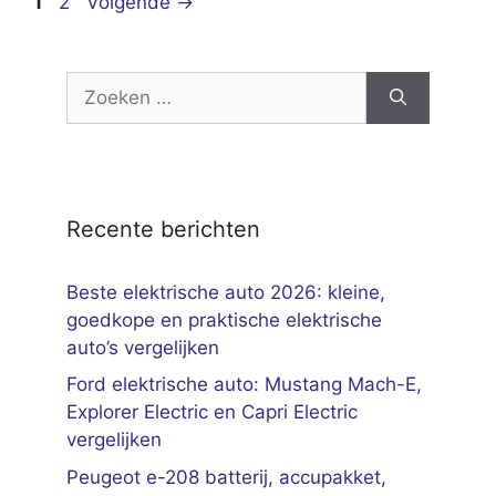
Pagina
Pagina
1
2
Volgende
→
Zoek
naar:
Recente berichten
Beste elektrische auto 2026: kleine,
goedkope en praktische elektrische
auto’s vergelijken
Ford elektrische auto: Mustang Mach-E,
Explorer Electric en Capri Electric
vergelijken
Peugeot e-208 batterij, accupakket,