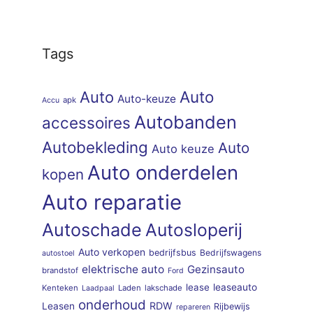
Tags
Auto
Auto
Auto-keuze
apk
Accu
Autobanden
accessoires
Autobekleding
Auto
Auto keuze
Auto onderdelen
kopen
Auto reparatie
Autoschade
Autosloperij
Auto verkopen
bedrijfsbus
Bedrijfswagens
autostoel
elektrische auto
Gezinsauto
brandstof
Ford
lease
leaseauto
Kenteken
Laden
lakschade
Laadpaal
onderhoud
RDW
Leasen
Rijbewijs
repareren