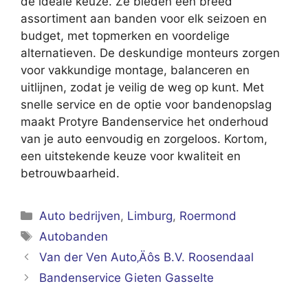
de ideale keuze. Ze bieden een breed
assortiment aan banden voor elk seizoen en
budget, met topmerken en voordelige
alternatieven. De deskundige monteurs zorgen
voor vakkundige montage, balanceren en
uitlijnen, zodat je veilig de weg op kunt. Met
snelle service en de optie voor bandenopslag
maakt Protyre Bandenservice het onderhoud
van je auto eenvoudig en zorgeloos. Kortom,
een uitstekende keuze voor kwaliteit en
betrouwbaarheid.
Categorieën
Auto bedrijven
,
Limburg
,
Roermond
Tags
Autobanden
Van der Ven Auto‚Äôs B.V. Roosendaal
Bandenservice Gieten Gasselte