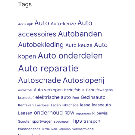
Tags
Auto
Auto
Auto-keuze
apk
Accu
Autobanden
accessoires
Autobekleding
Auto
Auto keuze
Auto onderdelen
kopen
Auto reparatie
Autoschade
Autosloperij
Auto verkopen
bedrijfsbus
Bedrijfswagens
autostoel
elektrische auto
Gezinsauto
brandstof
Ford
lease
leaseauto
Kenteken
Laden
lakschade
Laadpaal
onderhoud
RDW
Leasen
Rijbewijs
repareren
Tips
sportwagen
transport
Scooter
spotrepair
tweedehands
uitdeuken
Verkoop
vervoermiddel