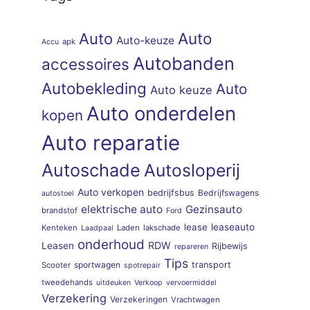
Auto
Auto
Auto-keuze
apk
Accu
Autobanden
accessoires
Autobekleding
Auto
Auto keuze
Auto onderdelen
kopen
Auto reparatie
Autoschade
Autosloperij
Auto verkopen
bedrijfsbus
Bedrijfswagens
autostoel
elektrische auto
Gezinsauto
brandstof
Ford
lease
leaseauto
Kenteken
Laden
lakschade
Laadpaal
onderhoud
RDW
Leasen
Rijbewijs
repareren
Tips
sportwagen
transport
Scooter
spotrepair
tweedehands
uitdeuken
Verkoop
vervoermiddel
Verzekering
Verzekeringen
Vrachtwagen