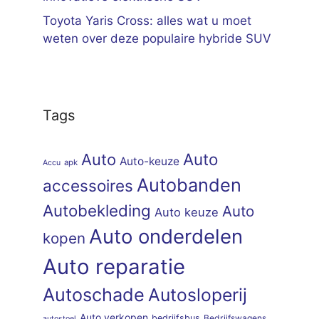
Toyota Yaris Cross: alles wat u moet
weten over deze populaire hybride SUV
Tags
Auto
Auto
Auto-keuze
apk
Accu
Autobanden
accessoires
Autobekleding
Auto
Auto keuze
Auto onderdelen
kopen
Auto reparatie
Autoschade
Autosloperij
Auto verkopen
bedrijfsbus
Bedrijfswagens
autostoel