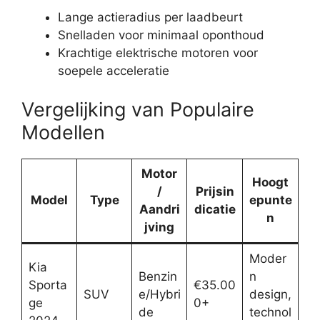
Lange actieradius per laadbeurt
Snelladen voor minimaal oponthoud
Krachtige elektrische motoren voor
soepele acceleratie
Vergelijking van Populaire
Modellen
Motor
Hoogt
/
Prijsin
Model
Type
epunte
Aandri
dicatie
n
jving
Moder
Kia
Benzin
n
Sporta
€35.00
SUV
e/Hybri
design,
ge
0+
de
technol