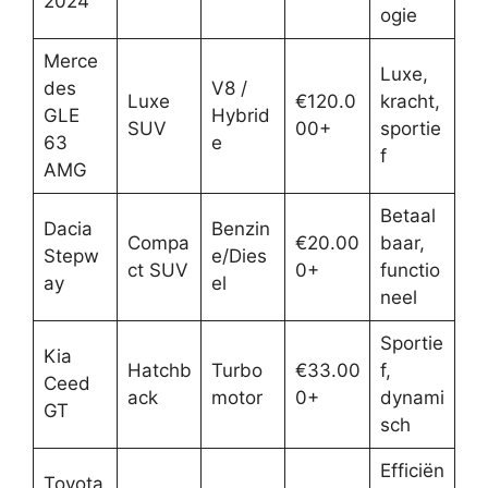
2024
ogie
Merce
Luxe,
des
V8 /
Luxe
€120.0
kracht,
GLE
Hybrid
SUV
00+
sportie
63
e
f
AMG
Betaal
Dacia
Benzin
Compa
€20.00
baar,
Stepw
e/Dies
ct SUV
0+
functio
ay
el
neel
Sportie
Kia
Hatchb
Turbo
€33.00
f,
Ceed
ack
motor
0+
dynami
GT
sch
Efficiën
Toyota