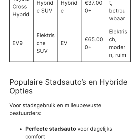
Hybrid
Hybrid
€37.00
t,
Cross
e SUV
e
0+
betrou
Hybrid
wbaar
Elektris
Elektris
€65.00
ch,
EV9
che
EV
0+
moder
SUV
n, ruim
Populaire Stadsauto’s en Hybride
Opties
Voor stadsgebruik en milieubewuste
bestuurders:
Perfecte stadsauto
voor dagelijks
comfort