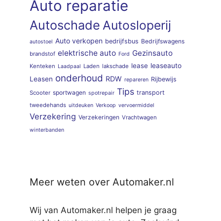
Auto reparatie
Autoschade
Autosloperij
Auto verkopen
bedrijfsbus
Bedrijfswagens
autostoel
elektrische auto
Gezinsauto
brandstof
Ford
lease
leaseauto
Kenteken
Laden
lakschade
Laadpaal
onderhoud
RDW
Leasen
Rijbewijs
repareren
Tips
sportwagen
transport
Scooter
spotrepair
tweedehands
uitdeuken
Verkoop
vervoermiddel
Verzekering
Verzekeringen
Vrachtwagen
winterbanden
Meer weten over Automaker.nl
Wij van Automaker.nl helpen je graag