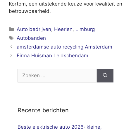
Kortom, een uitstekende keuze voor kwaliteit en
betrouwbaarheid.
Categorieën
Auto bedrijven
,
Heerlen
,
Limburg
Tags
Autobanden
amsterdamse auto recycling Amsterdam
Firma Huisman Leidschendam
Zoek
naar:
Recente berichten
Beste elektrische auto 2026: kleine,