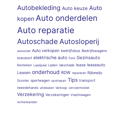
Autobekleding
Auto
Auto keuze
Auto onderdelen
kopen
Auto reparatie
Autoschade
Autosloperij
Auto verkopen
bedrijfsbus
Bedrijfswagens
autostoel
elektrische auto
Gezinsauto
brandstof
Ford
lease
leaseauto
Kenteken
Laden
lakschade
Laadpaal
onderhoud
RDW
Leasen
Rijbewijs
repareren
Tips
sportwagen
transport
Scooter
spotrepair
tweedehands
uitdeuken
Verkoop
vervoermiddel
Verzekering
Verzekeringen
Vrachtwagen
winterbanden