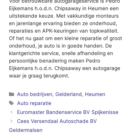
Voor betrouwbare autogarageservice is Pedro
Eijkemans h.o.d.n. Chipsaway in Heumen een
uitstekende keuze. Met vakkundige monteurs
en jarenlange ervaring bieden ze onderhoud,
reparaties en APK-keuringen van topkwaliteit.
Of het nu gaat om een kleine reparatie of groot
onderhoud, je auto is in goede handen. De
klantgerichte service, snelle afhandeling en
persoonlijke benadering maken Pedro
Eijkemans h.o.d.n. Chipsaway een autogarage
waar je graag terugkomt.
Categorieën
Auto bedrijven
,
Gelderland
,
Heumen
Tags
Auto reparatie
Euromaster Bandenservice BV Spijkenisse
Cees Versendaal Autoschade BV
Geldermalsen