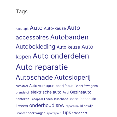
Tags
Auto
Auto
Auto-keuze
apk
Accu
Autobanden
accessoires
Autobekleding
Auto
Auto keuze
Auto onderdelen
kopen
Auto reparatie
Autoschade
Autosloperij
Auto verkopen
bedrijfsbus
Bedrijfswagens
autostoel
elektrische auto
Gezinsauto
brandstof
Ford
lease
leaseauto
Kenteken
Laden
lakschade
Laadpaal
onderhoud
RDW
Leasen
Rijbewijs
repareren
Tips
sportwagen
transport
Scooter
spotrepair